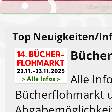
Patrick Eichriedler 
Fotos der heur
Übergan
Das
Top Neuigkeiten/In
Bücher
Alle In
Bücherflohmarkt 
Abgabemöglichkeit