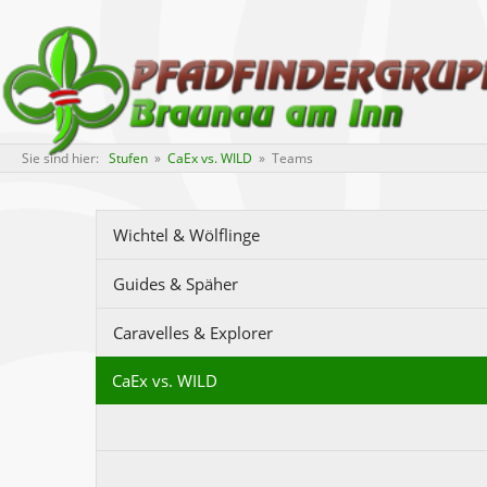
Sie sind hier:
Stufen
»
CaEx vs. WILD
» Teams
Wichtel & Wölflinge
Guides & Späher
Caravelles & Explorer
CaEx vs. WILD